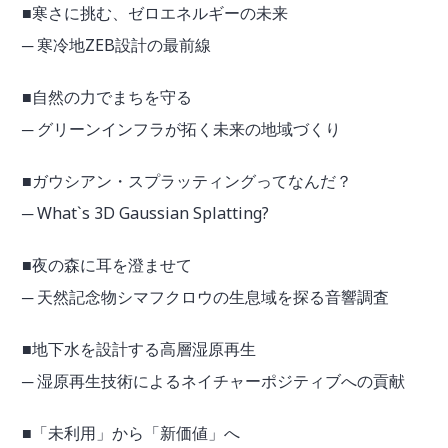
■寒さに挑む、ゼロエネルギーの未来
─ 寒冷地ZEB設計の最前線
■自然の力でまちを守る
─ グリーンインフラが拓く未来の地域づくり
■ガウシアン・スプラッティングってなんだ？
─ What`s 3D Gaussian Splatting?
■夜の森に耳を澄ませて
─ 天然記念物シマフクロウの生息域を探る音響調査
■地下水を設計する高層湿原再生
─ 湿原再生技術によるネイチャーポジティブへの貢献
■「未利用」から「新価値」へ